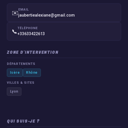
EMAIL
✉️
jaubertiealexiane@gmail.com
TÉLÉPHONE
📞
+33633422613
ZONE D'INTERVENTION
DÉPARTEMENTS
Isère
Rhône
VILLES & SITES
Lyon
QUI SUIS-JE ?