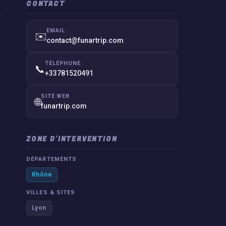
CONTACT
EMAIL
✉️
contact@funartrip.com
TÉLÉPHONE
📞
+33781520491
SITE WEB
🌐
funartrip.com
ZONE D'INTERVENTION
DÉPARTEMENTS
Rhône
VILLES & SITES
Lyon