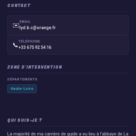
CONTACT
EMAIL
✉️
lyd.b.c@orange.fr
TÉLÉPHONE
📞
+33 675 92 54 16
ZONE D'INTERVENTION
DÉPARTEMENTS
Haute-Loire
QUI SUIS-JE ?
La majorité de ma carrière de guide a eu lieu à l'abbaye de La