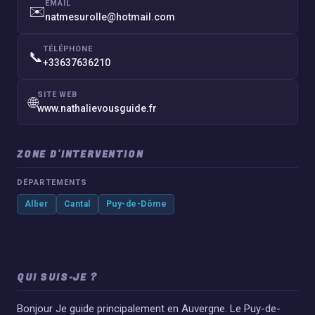
EMAIL
✉️
natmesurolle@hotmail.com
TÉLÉPHONE
📞
+33637636210
SITE WEB
🌐
www.nathalievousguide.fr
ZONE D'INTERVENTION
DÉPARTEMENTS
Allier
Cantal
Puy-de-Dôme
QUI SUIS-JE ?
Bonjour Je guide principalement en Auvergne. Le Puy-de-