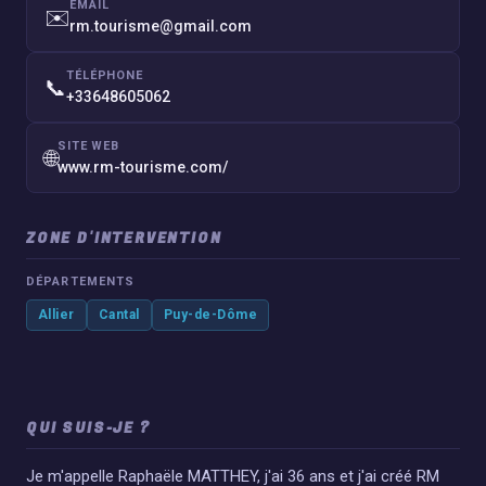
EMAIL
✉️
rm.tourisme@gmail.com
TÉLÉPHONE
📞
+33648605062
SITE WEB
🌐
www.rm-tourisme.com/
ZONE D'INTERVENTION
DÉPARTEMENTS
Allier
Cantal
Puy-de-Dôme
QUI SUIS-JE ?
Je m'appelle Raphaële MATTHEY, j'ai 36 ans et j'ai créé RM