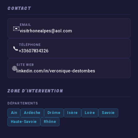
CONTACT
EMAIL
✉️
visitrhonealpes@aol.com
TÉLÉPHONE
📞
+33607834326
SITE WEB
🌐
linkedin.com/in/veronique-destombes
ZONE D'INTERVENTION
DÉPARTEMENTS
Ain
Ardèche
Drôme
Isère
Loire
Savoie
Haute-Savoie
Rhône