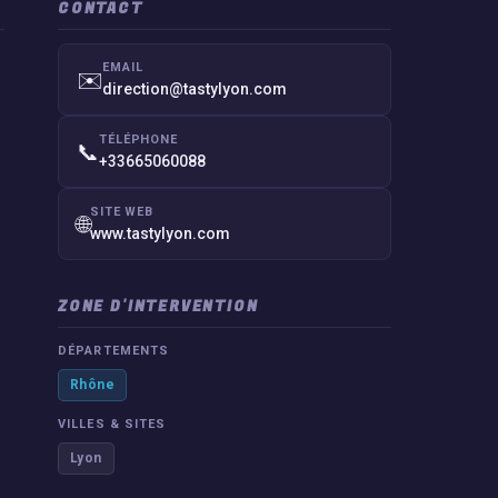
CONTACT
EMAIL
✉️
direction@tastylyon.com
TÉLÉPHONE
📞
+33665060088
SITE WEB
🌐
www.tastylyon.com
ZONE D'INTERVENTION
DÉPARTEMENTS
Rhône
VILLES & SITES
Lyon