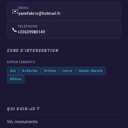
EMAIL
✉️
yannfabris@hotmail.fr
TÉLÉPHONE
📞
+33629980149
ZONE D'INTERVENTION
DÉPARTEMENTS
Ain
Ardèche
Drôme
Isère
Haute-Savoie
Rhône
QUI SUIS-JE ?
Vin, monuments